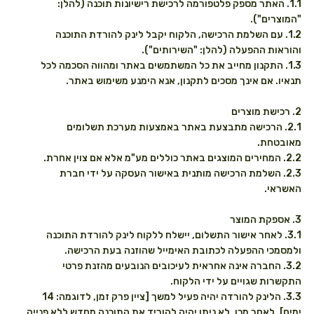
1.1. האתר מספק פלטפורמה לרכישת רישיונות תוכנה (להלן:
"המוצרים").
1.2. עם השלמת הרכישה, הלקוח יקבל לינק להורדת התוכנה
והוראות ההפעלה (להלן: "השירותים").
1.3. התקנון מחייב את כל המשתמשים באתר ומהווה הסכמה לכל
תנאיו. אם אינך מסכים לתקנון, אנא הימנע משימוש באתר.
2. רכישת מוצרים
2.1. הרכישה מתבצעת באתר באמצעות מערכת תשלומים
מאובטחת.
2.2. המחירים המוצגים באתר כוללים מע"מ אלא אם צוין אחרת.
2.3. השלמת הרכישה מותנית באישור העסקה על ידי חברת
האשראי.
3. אספקת המוצר
3.1. לאחר אישור התשלום, יישלח ללקוח לינק להורדת התוכנה
ולמסמכי ההפעלה לכתובת האימייל שהוזנה בעת הרכישה.
3.2. החברה אינה אחראית לעיכובים הנובעים מהזנת פרטי
התקשרות שגויים על ידי הלקוח.
3.3. הלינק להורדה יהיה פעיל למשך [ציין פרק זמן, לדוגמה: 14
ימים]. לאחר מכן, לא ניתן יהיה להוריד את התוכנה מחדש ללא פנייה