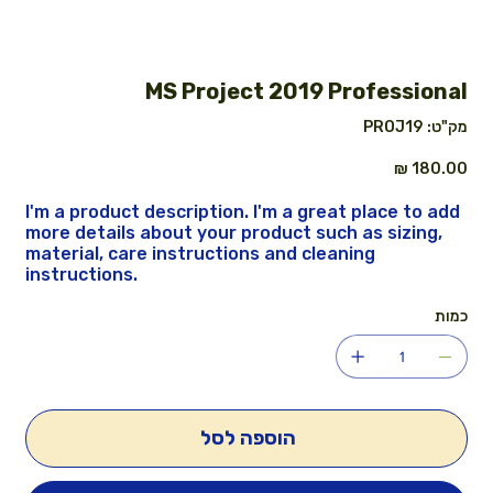
MS Project 2019 Professional
מק"ט
מק"ט:
PROJ19
PROJ19
מחיר
I'm a product description. I'm a great place to add
more details about your product such as sizing,
material, care instructions and cleaning
instructions.
כמות
הוספה לסל