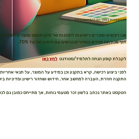
כל התמונות באתר הם להמחשה בלבד
אנו רוכשים ומוכרים רישיונות לתוכנות של מיקרוסופט ומוצרים נוספים 
תוך מכירתם מחדש במחירים נגישים עם חיסכון של עד 70%.
לקבלת קופון הנחה לתלמיד/סטודנט
לחץ כאן
לפני ביצוע רכישה, קרא בתקנון וכן במידע על המוצר, על תנאי אחריות ל
התקנה חוזרת, העברה למחשב אחר, חידוש ושחזור רישיון ומדיניות בי
הטקסט באתר נכתב בלשון זכר מטעמי נוחות, אך מתייחס כמובן גם לנש