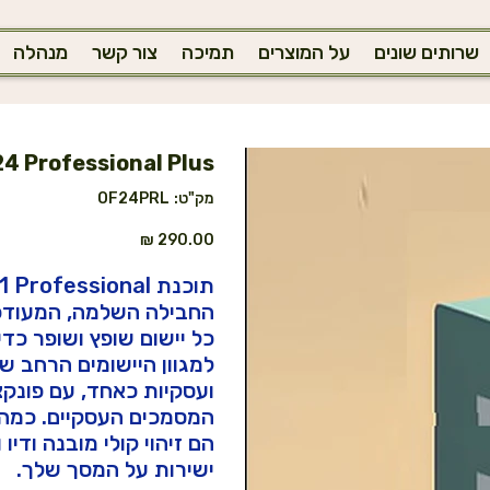
שרותים שונים
על המוצרים
תמיכה
צור קשר
מנהלה
24 Professional Plus
מק"ט
מק"ט:
OF24PRL
OF24PRL
מחיר
החבילה השלמה, המעודכנ
כל יישום שופץ ושופר כד
ועסקיות כאחד, עם פונקצ
המסמכים העסקיים. כמה 
הם זיהוי קולי מובנה ודיו
ישירות על המסך שלך.