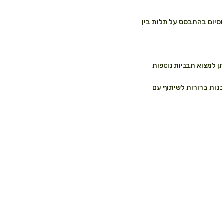
וסיום בהתבסס על תלות בין
ן למצוא תבניות נוספות
 ו-Resource Overview מספקים תובנות ברורות לשיתוף עם