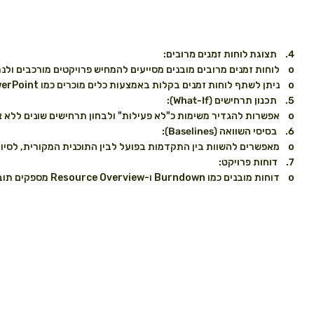
4. תצוגת לוחות זמנים מרובים:
o לוחות זמנים מרובים מובנים מסייעים להמחיש פרויקטים מורכבים ולנתח את כל היבטי הפרויקט.
o ניתן לשתף לוחות זמנים בקלות באמצעות כלים מוכרים כמו PowerPoint (נמכר בנפרד).
5. תכנון תרחישים (What-If):
o אפשרות להגדיר משימות כ"לא פעילות" ולבחון תרחישים שונים ללא צורך ביצירת תוכנית פרויקט חדשה.
6. בסיסי השוואה (Baselines):
o מאפשרים להשוות בין התקדמות בפועל לבין התוכנית המקורית, לסיוע בקבלת החלטות.
7. דוחות פרויקט:
o דוחות מובנים כמו Burndown ו-Resource Overview מספקים תובנות ברורות לשיתוף עם בעלי עניין.