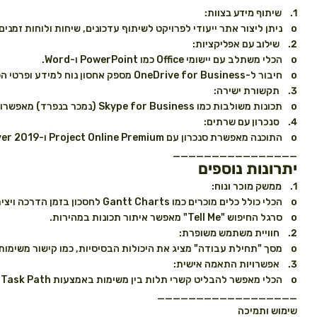
1. שיתוף מידע בצוות:
o ניתן ליצור אתר ייעודי לפרויקט לשיתוף עדכונים, שיחות ולוחות זמנים.
2. שילוב עם אפליקציות:
o הכלי משתלב עם יישומי Office כמו PowerPoint ו-Word.
o חיבור ל-OneDrive for Business מספק אחסון נוח למידע ופרטי הפרויקט.
3. תקשורת ישירה:
o תכונות משולבות כמו Skype for Business (נמכר בנפרד) מאפשרות שיחות קוליות, וידאו או צ'אט ישירות מהתוכנה.
4. סנכרון עם שרתים:
o התוכנה מאפשרת סנכרון עם Project Online Premium ו-Project Server 2019 לניהול מתקדם.
________________
יתרונות נוספים
1. ממשק מוכר ונוח:
o הכלי כולל כלים מוכרים כמו Gantt Charts לחסכון בזמן הדרכה ויצירת לוחות זמנים.
o סרגל החיפוש "Tell Me" מאפשר איתור תכונות במהירות.
2. חוויית משתמש משופרת:
o מסך "תחילת עבודה" מציג את היכולות הבסיסיות, כמו קישור משימות ויצירת לוחות זמנים.
3. אפשרויות התאמה אישית:
o הכלי מאפשר להבליט קשרי תלות בין משימות באמצעות Task Path.
__________________
שימוש ותמיכה