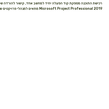
רכישת התוכנה מספקת קוד הפעלה יחיד למחשב אחד, קישור להורדה של קובץ ISO ומדריך התקנה. ההתקנה מהירה וקלה, וכוללת תמ
Microsoft Project Professional 2019 מתאים למנהלי פרויקטים שמחפשים כלי עוצמתי לניהול משימות, לוחות זמנים ומשאבים בצורה יעילה ומסודרת, תוך שילוב קל ומהיר עם כלי Office אחרים.